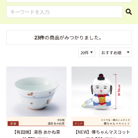
23件
の商品がみつかりました。
【有田焼】湯呑 あかね草
【NEW】傳ちゃんマスコット