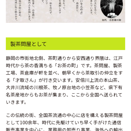
製茶問屋として
静岡の市街地北側、茶町通りから安西通り界隈は、江戸
時代から茶の香満ちる「お茶の町」です。茶問屋、製茶
工場、茶倉庫が軒を並べ、朝早くから茶取引の仲立をす
る「才取さん」が行き交います。安倍川上流の本山茶、
大井川流域の川根茶、牧ノ原台地の小笠茶など、県下有
名茶産地からもお茶が集まり、ここから全国へ送られて
いきます。
この伝統の街、全国茶流通の中心に店を構える製茶問屋
として100余年、時代に先駆けていち早く手がけた通信
販売事業を中心に、業務用の卸売り事業、海外への輸出