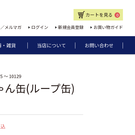
カートを見る
0
E／メルマガ
ログイン
新規会員登録
お買い物ガイド
器・雑貨
当店について
お問い合わせ
15 ～ 10129
ん缶(ループ缶)
税込