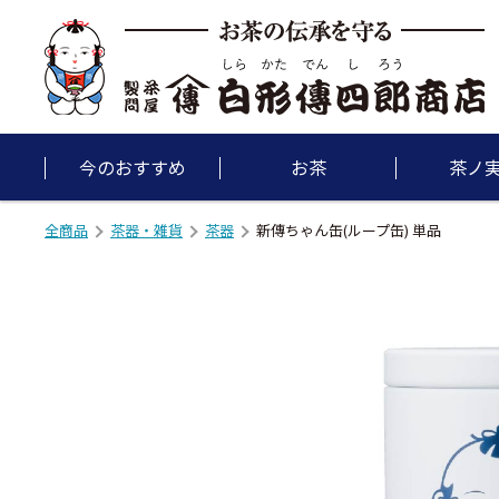
今のおすすめ
お茶
茶ノ
全商品
茶器・雑貨
茶器
新傳ちゃん缶(ループ缶) 単品