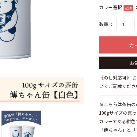
カラー選択
必須
数量 ：
カ
お
《のし対応可》 
いてご記載くださ
※こちらは茶缶の
100gサイズの
カラーである紺色
「傳ちゃん」と「