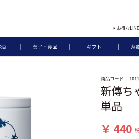
お得なLIN
実油
菓子・食品
ギフト
茶
商品コード：
101
新傳ちゃ
単品
￥ 440