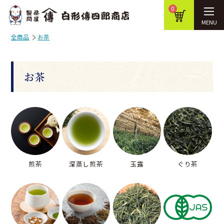
0
MENU
全商品
お茶
お茶
煎茶
深蒸し煎茶
玉露
ぐり茶