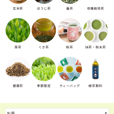
玄米茶
ほうじ茶
番茶
有機栽培茶
芽茶
くき茶
粉茶
抹茶・粉末茶
健康茶
季節限定
ティーバッグ
緑茶飲料