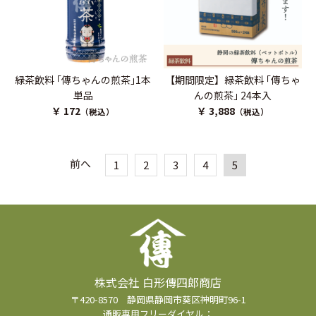
緑茶飲料 ｢傳ちゃんの煎茶｣1本
【期間限定】緑茶飲料 ｢傳ちゃ
単品
んの煎茶｣ 24本入
￥ 172
￥ 3,888
（税込）
（税込）
前へ
1
2
3
4
5
株式会社 白形傳四郎商店
〒420-8570 静岡県静岡市葵区神明町96-1
通販専用フリーダイヤル：