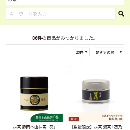
86件
の商品がみつかりました。
抹茶 静岡本山抹茶 ｢葵｣
【数量限定】抹茶 濃茶 ｢葵乃