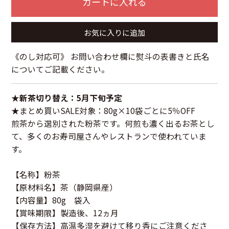
カートに入れる
お気に入りに追加
《のし対応可》 お問い合わせ欄に熨斗の表書きと氏名
についてご記載ください。
★新茶切り替え：5月下旬予定
★まとめ買いSALE対象：80g×10袋ごとに5％OFF
煎茶から選別された粉茶です。何煎も濃く出るお茶とし
て、多くのお寿司屋さんやレストランで使われていま
す。
【名称】粉茶
【原材料名】茶（静岡県産）
【内容量】80g 袋入
【賞味期限】製造後、12ヵ月
【保存方法】高温多湿を避けて移り香にご注意くださ