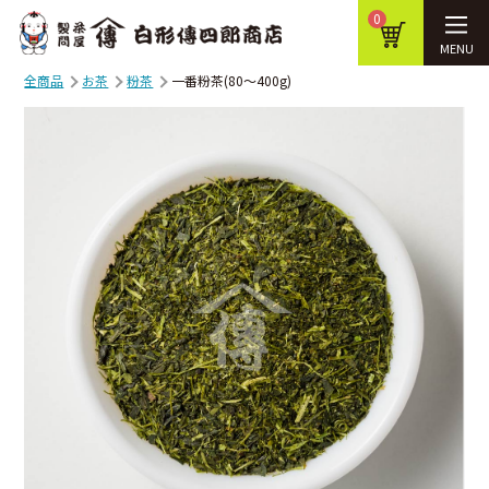
0
MENU
全商品
お茶
粉茶
一番粉茶(80～400g)