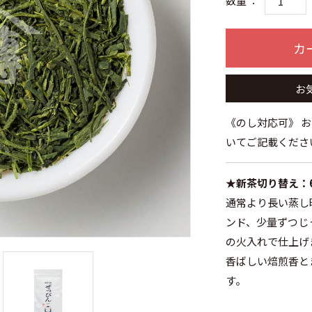
数量 ：
カ
お
《のし対応可》 
いてご記載くださ
★新茶切り替え：
通常より長い蒸し
ンド、少量ずつじ
の火入れで仕上げ
香ばしい焙煎香と
す。