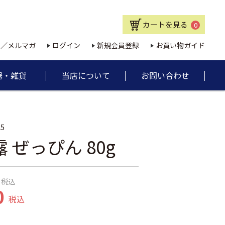
カートを見る
0
E／メルマガ
ログイン
新規会員登録
お買い物ガイド
器・雑貨
当店について
お問い合わせ
35
 ぜっぴん 80g
税込
0
税込