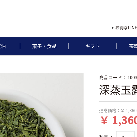
お得なLIN
実油
菓子・食品
ギフト
茶
商品コード：
100
深蒸玉露
通常価格：
￥ 1,360
￥ 1,36