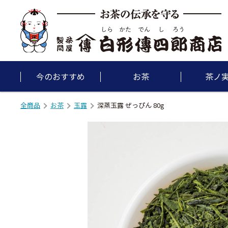
今のおすすめ
お茶
茶ノ
全商品
お茶
玉露
深蒸玉露 ぜっぴん 80g