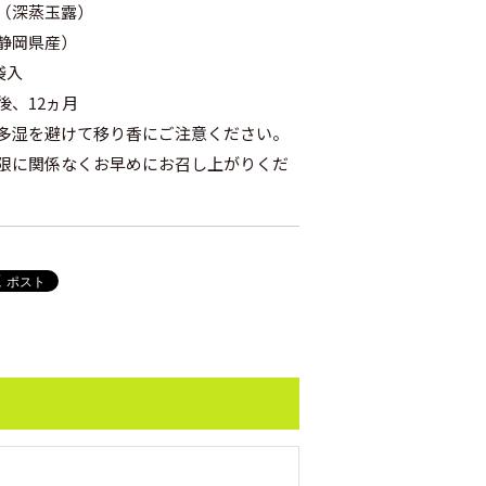
（深蒸玉露）
静岡県産）
袋入
後、12ヵ月
多湿を避けて移り香にご注意ください。
限に関係なくお早めにお召し上がりくだ