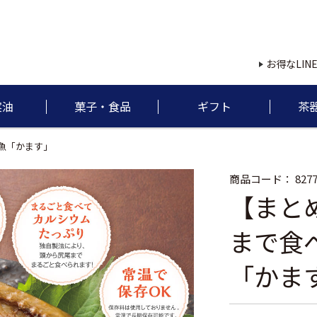
お得なLIN
実油
菓子・食品
ギフト
茶
魚「かます」
商品コード：
8277
【まと
まで食
「かま