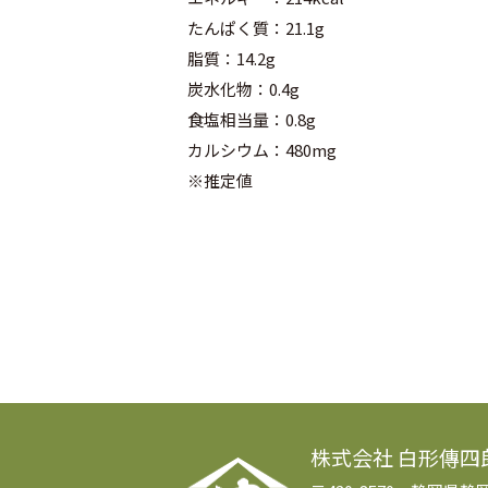
たんぱく質：21.1g
脂質：14.2g
炭水化物：0.4g
食塩相当量：0.8g
カルシウム：480mg
※推定値
株式会社 白形傳四