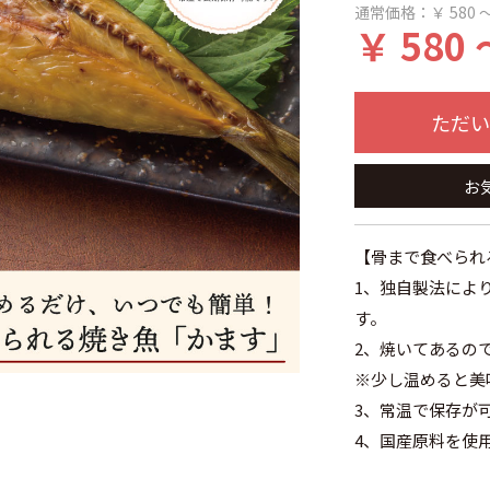
通常価格：
￥ 580 ～
￥ 580 
ただい
お
【骨まで食べられ
1、独自製法によ
す。
2、焼いてあるの
※少し温めると美
3、常温で保存が
4、国産原料を使