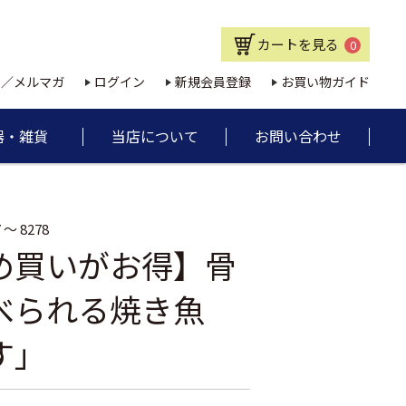
カートを見る
0
E／メルマガ
ログイン
新規会員登録
お買い物ガイド
器・雑貨
当店について
お問い合わせ
 ～ 8278
め買いがお得】骨
べられる焼き魚
す」