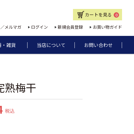
カートを見る
0
E／メルマガ
ログイン
新規会員登録
お買い物ガイド
器・雑貨
当店について
お問い合わせ
1
完熟梅干
4
税込