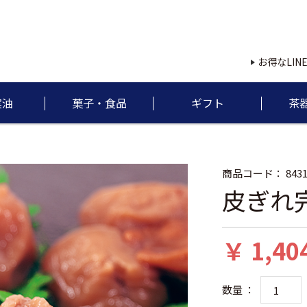
お得なLIN
実油
菓子・食品
ギフト
茶
商品コード：
843
皮ぎれ
￥ 1,40
数量 ：