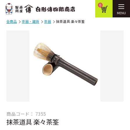
0
MENU
全商品
茶器・雑貨
茶器
抹茶道具 楽々茶筌
商品コード：
7355
抹茶道具 楽々茶筌