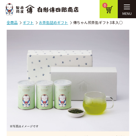
0
MENU
全商品
ギフト
お茶缶詰めギフト
傳ちゃん煎茶缶ギフト3本入○