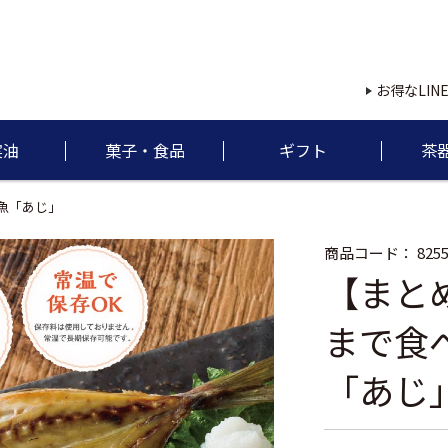
お得なLIN
実油
菓子・食品
ギフト
茶
魚「あじ」
商品コード：
8255
【まと
まで食
「あじ