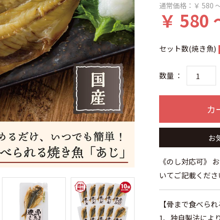
通常価格：
￥ 580 ～
￥ 580 
セット数(焼き魚)
数量 ：
カ
お
《のし対応可》 
いてご記載くださ
【骨まで食べられ
1、独自製法によ