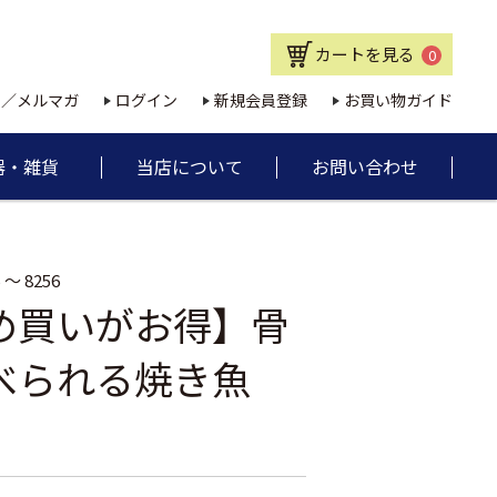
カートを見る
0
E／メルマガ
ログイン
新規会員登録
お買い物ガイド
器・雑貨
当店について
お問い合わせ
 ～ 8256
め買いがお得】骨
べられる焼き魚
」