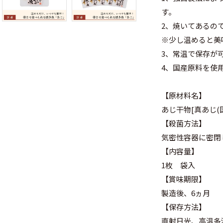
す。
2、焼いてあるの
※少し温めると美
3、常温で保存が
4、国産原料を使
【原材料名】
あじ干物[真あじ(
【殺菌方法】
気密性容器に密閉
【内容量】
1枚 袋入
【賞味期限】
製造後、6ヵ月
【保存方法】
直射日光、高温多