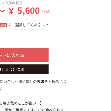
 ￥ 5,800
税込
～ ￥ 5,600
税込
：
必須
ートに入れる
気に入りに追加
お問い合わせ欄に熨斗の表書きと氏名につ
い。
る焼き魚のここが良い！】
り、頭から尻尾までまるごと食べられま