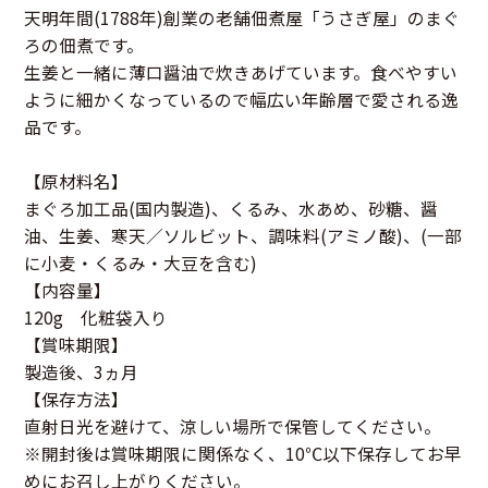
天明年間(1788年)創業の老舗佃煮屋「うさぎ屋」のまぐ
ろの佃煮です。
生姜と一緒に薄口醤油で炊きあげています。食べやすい
ように細かくなっているので幅広い年齢層で愛される逸
品です。
【原材料名】
まぐろ加工品(国内製造)、くるみ、水あめ、砂糖、醤
油、生姜、寒天／ソルビット、調味料(アミノ酸)、(一部
に小麦・くるみ・大豆を含む)
【内容量】
120g 化粧袋入り
【賞味期限】
製造後、3ヵ月
【保存方法】
直射日光を避けて、涼しい場所で保管してください。
※開封後は賞味期限に関係なく、10℃以下保存してお早
めにお召し上がりください。