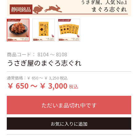
商品コード：
8104 ～ 8108
うさぎ屋のまぐろ志ぐれ
通常価格：
￥ 650 ～ ￥ 3,250
税込
￥ 650 ～ ￥ 3,000
税込
ただいま品切れ中です
お気に入りに追加