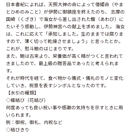
日本書紀によれば、天照大神の命によって倭姫命（やま
とひめのみこと）が伊勢に御鎮座を終えたのち、 志摩の
国崎（くざき）で海女から差し出された鰒（あわび）に
たいそう感動し、伊勢神宮への献上を求めました。 海女
は、これに応えて「承知しました。生のままでは腐りま
すので、薄く切って乾燥させましょう」と言ったとか。
これが、熨斗鮑のはじまりです。
また、鮑は古来より、栄養価が高く精がつくと言われて
きましたので、最上級の贈答品であったと考えられま
す。
それが時代を経て、食べ物から儀式・儀礼のモノと変化
していき、祝意を表すシンボルとなったのです。
【水引の種類】
◇蝶結び（花結び）
何度あっても良い祝い事や感謝の気持ちを示すときに用
いられます。
例：御祝、御礼、内祝など
◇結びきり