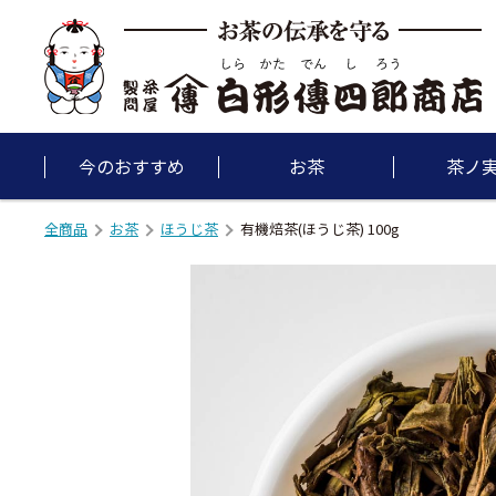
今のおすすめ
お茶
茶ノ
全商品
お茶
ほうじ茶
有機焙茶(ほうじ茶) 100g