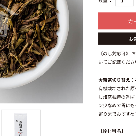
数量 ：
カ
お
《のし対応可》 
いてご記載くださ
★新茶切り替え：
有機栽培された原
し焙茶独特の香ば
ン少なめで胃にも
寄りまでおすすめ
【原材料名】