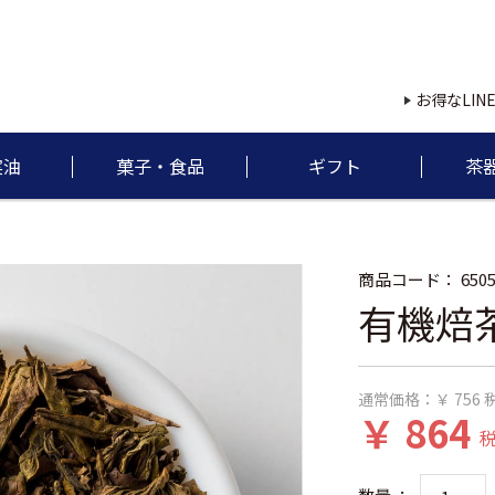
お得なLIN
実油
菓子・食品
ギフト
茶
商品コード：
650
有機焙茶
通常価格：
￥ 756
￥ 864